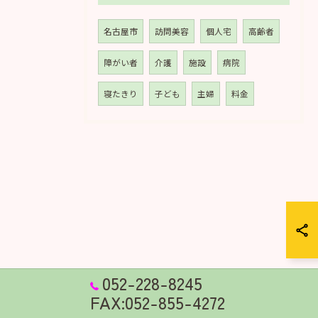
名古屋市
訪問美容
個人宅
高齢者
障がい者
介護
施設
病院
寝たきり
子ども
主婦
料金
052-228-8245
FAX:052-855-4272