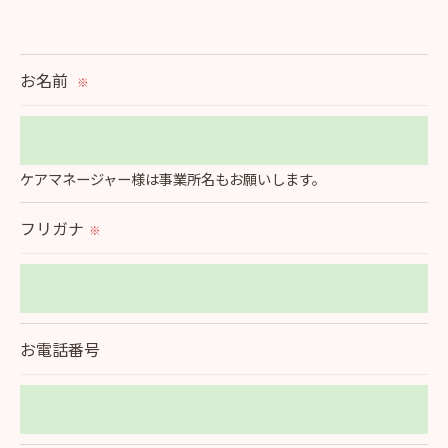
＜個人情報の提供について＞
当社ではお客様の同意を得た場合または法令に定め
られた場合を除き、
お名前
※
取得した個人情報を第三者に提供することはいたし
ません。
ケアマネージャー様は事業所名もお願いします。
＜個人情報の委託について＞
当社では、利用目的の達成に必要な範囲において、
フリガナ
※
個人情報を外部に委託する場合があります。
これらの委託先に対しては個人情報保護契約等の措
置をとり、適切な監督を行います。
お電話番号
＜個人情報の安全管理＞
当社では、個人情報の漏洩等がなされないよう、適
切に安全管理対策を実施します。