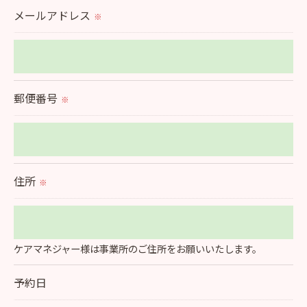
メールアドレス
※
＜個人情報を与えなかった場合に生じる結果＞
必要な情報を頂けない場合は、それに対応した当社
のサービスをご提供できない場合がございますので
予めご了承ください。
郵便番号
※
＜個人情報の開示･訂正・削除･利用停止の手続につ
いて＞
当社では、お客様の個人情報の開示･訂正･削除・利
住所
※
用停止の手続を定めさせて頂いております。
ご本人である事を確認のうえ、対応させて頂きま
す。
ケアマネジャー様は事業所のご住所をお願いいたします。
個人情報の開示･訂正･削除・利用停止の具体的手続
きにつきましては、お電話でお問合せ下さい。
予約日